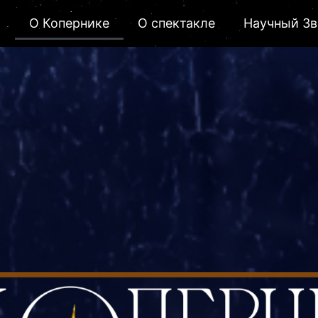
я
О Копернике
О спектакле
Научный Зв